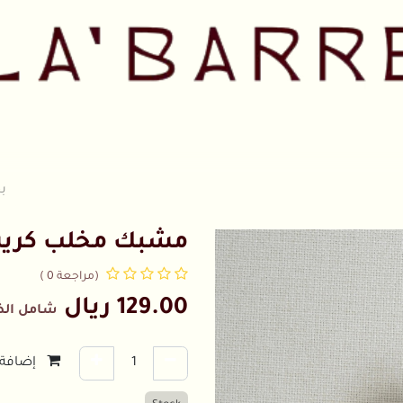
حصص
ألاسعار
المتجر
الفريق
Collaborations
تواصل معن
مشبك مخلب كريست
(مراجعة 0 )
129.00
ريال
شامل الض
إضافة 